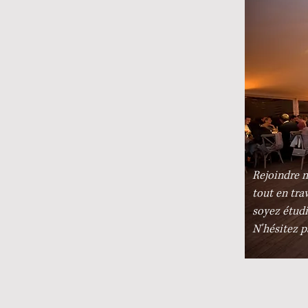
Rejoindre n
tout en tra
soyez étudi
N'hésitez p