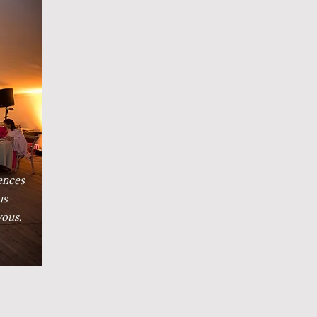
ences
us
vous.