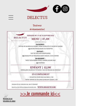
DELECTUS
Traiteur
événementiel
>>Je commande ici<<
Retrouvez ici nos
inctructions de cuisson